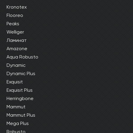
Ваши данные не будут переданы третьим
Ваши данные не будут переданы третьим
Kronotex
лицам
лицам
Flooreo
Peaks
ОТПРАВИТЬ
Welliger
Ламинат
Ваши данные не будут переданы третьим
Amazone
лицам
Aqua Robusto
Dynamic
Dynamic Plus
Exquisit
Exquisit Plus
Herringbone
Mammut
Mammut Plus
Mega Plus
Robusto