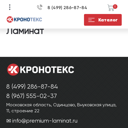
8 (499) 286-87-84
0
Каталог
УЗНАЙТЕ ЦЕНУ СО
ЕСТЬ ВОПРОСЫ?
КУПИТЬ В 1 КЛИК
Ламинат
СКИДКОЙ НА
ЗАПОЛНИТЕ ФОРМУ И НАШ
ЗАПОЛНИТЕ ФОРМУ И НАШ
МЕНЕДЖЕР СВЯЖЕТСЯ С ВАМИ В
МЕНЕДЖЕР СВЯЖЕТСЯ С ВАМИ В
ЗАПОЛНИТЕ ФОРМУ И НАШ
ТЕЧЕНИЕ 15 МИНУТ ДЛЯ
ТЕЧЕНИЕ 15 МИНУТ ДЛЯ
МЕНЕДЖЕР СВЯЖЕТСЯ С ВАМИ В
УТОЧНЕНИЯ ДЕТАЛЕЙ
УТОЧНЕНИЯ ДЕТАЛЕЙ
ТЕЧЕНИЕ 15 МИНУТ
8 (499) 286-87-84
8 (967) 555-02-37
Московская область, Одинцово, Внуковская улица,
11, строение 22
ОТПРАВИТЬ
ОТПРАВИТЬ
info@premium-laminat.ru