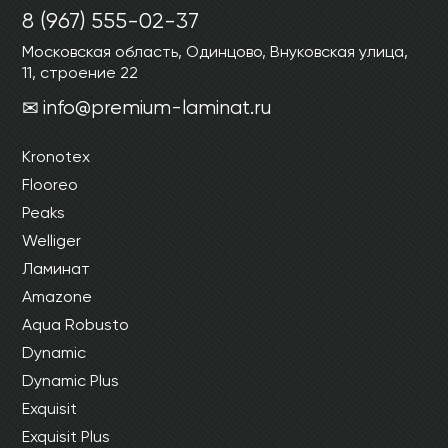
Ваши данные не будут переданы третьим
Ваши данные не будут переданы третьим
8 (967) 555-02-37
лицам
лицам
Московская область, Одинцово, Внуковская улица,
11, строение 22
ОТПРАВИТЬ
info@premium-laminat.ru
Kronotex
Ваши данные не будут переданы третьим
лицам
Flooreo
Peaks
Welliger
Ламинат
Amazone
Aqua Robusto
Dynamic
Dynamic Plus
Exquisit
Exquisit Plus