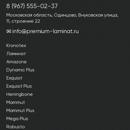
Ваши данные не будут переданы третьим
Ваши данные не будут переданы третьим
8 (967) 555-02-37
лицам
лицам
Московская область, Одинцово, Внуковская улица,
11, строение 22
ОТПРАВИТЬ
info@premium-laminat.ru
Kronotex
Ваши данные не будут переданы третьим
лицам
Ламинат
Amazone
Dynamic Plus
Exquisit
Exquisit Plus
Herringbone
Mammut
Mammut Plus
Mega Plus
Robusto