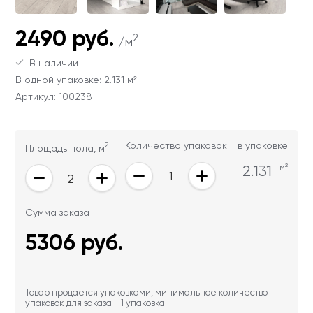
Ваши данные не будут переданы третьим
Ваши данные не будут переданы третьим
лицам
лицам
2490 руб.
2
/м
ОТПРАВИТЬ
В наличии
В одной упаковке: 2.131 м²
Артикул: 100238
Ваши данные не будут переданы третьим
лицам
2
Количество упаковок:
в упаковке
Площадь пола, м
2.131
м²
Сумма заказа
5306
руб.
Товар продается упаковками, минимальное количество
упаковок для заказа - 1 упаковка