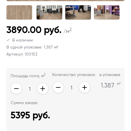
Ваши данные не будут переданы третьим
Ваши данные не будут переданы третьим
лицам
лицам
ОТПРАВИТЬ
3890.00 руб.
2
/м
В наличии
Ваши данные не будут переданы третьим
В одной упаковке: 1.387 м²
лицам
Артикул: 100153
2
Количество упаковок:
в упаковке
Площадь пола, м
1.387
м²
Сумма заказа
5395
руб.