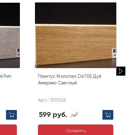
б Рип
Плинтус Kronotex D4705 Дуб
Америко Светлый
Арт.: 100026
599 руб.
2
/м
Сравнить