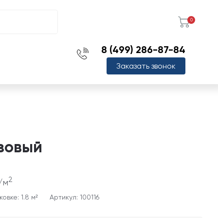
0
8 (499) 286-87-84
Заказать звонок
нзовый
2
/м
овке: 1.8 м²
Артикул: 100116