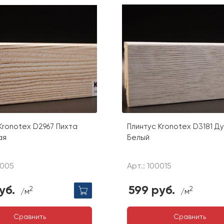
Kronotex D2967 Пихта
Плинтус Kronotex D3181 Ду
ая
Белый
0005
Арт.: 100015
уб.
599 руб.
2
2
/м
/м
Сравнить
Сравнить