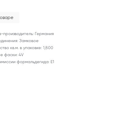
товаре
-производитель: Германия
единения: Замковое
тво кв.м. в упаковке: 1,800
е фаски: 4V
эмиссии формальдегида: E1