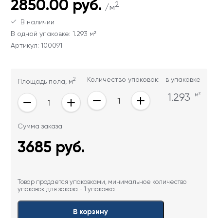
2850.00 руб.
2
Ваши данные не будут переданы третьим
Ваши данные не будут переданы третьим
/м
лицам
лицам
В наличии
В одной упаковке: 1.293 м²
ОТПРАВИТЬ
Артикул: 100091
Ваши данные не будут переданы третьим
2
Количество упаковок:
в упаковке
Площадь пола, м
лицам
1.293
м²
Сумма заказа
3685
руб.
Товар продается упаковками, минимальное количество
упаковок для заказа - 1 упаковка
В корзину