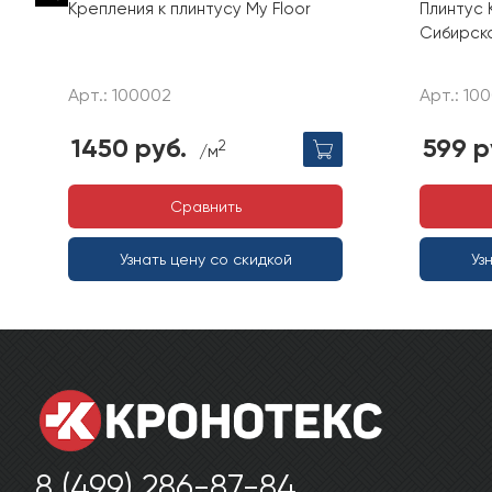
Крепления к плинтусу My Floor
Плинтус 
Сибирск
Арт.: 100002
Арт.: 10
1450 руб.
599 р
2
/м
Сравнить
Узнать цену со скидкой
Уз
8 (499) 286-87-84