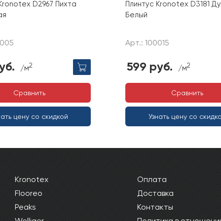
Kronotex D2967 Пихта
Плинтус Kronotex D3181 Ду
ая
Белый
0005
Арт.: 100015
уб.
599 руб.
2
2
/м
/м
Сравнить
Сравнить
нать цену со скидкой
Узнать цену со скидк
Kronotex
Оплата
Flooreo
Доставка
Peaks
Контакты
Welliger
Политика в отношени