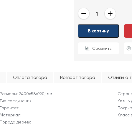
-
+
ОТПРАВИТЬ
В корзину
Ваши данные не будут переданы третьим лицам
Сравнить
Оплата товара
Возврат товара
Отзывы о 
Размеры: 2400х58х19.0; мм
Страна
Тип соединения:
Кв.м. в
Гарантия:
Покрыт
Материал:
Класс 
Порода дерева: