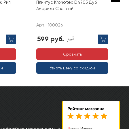
б Рип
Плинтус Kronotex D4705 Дуб
Америко Светлый
Арт.: 100026
599 руб.
2
/м
Сравнить
ой
Узнать цену со скидкой
и обработки персональных