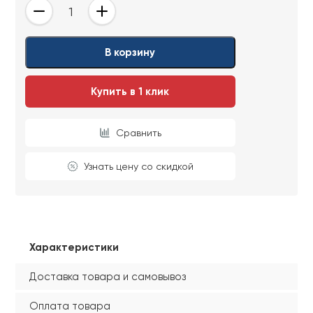
-
+
Ваши данные не будут переданы третьим
Ваши данные не будут переданы третьим
лицам
лицам
В корзину
ОТПРАВИТЬ
Купить в 1 клик
Ваши данные не будут переданы третьим
лицам
Сравнить
Узнать цену со скидкой
Характеристики
Доставка товара и самовывоз
Оплата товара