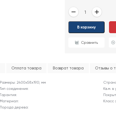
-
+
ОТПРАВИТЬ
В корзину
Ваши данные не будут переданы третьим лицам
Сравнить
Оплата товара
Возврат товара
Отзывы о 
Размеры: 2400х58х19.0; мм
Страна
Тип соединения:
Кв.м. в
Гарантия:
Покрыт
Материал:
Класс 
Порода дерева: