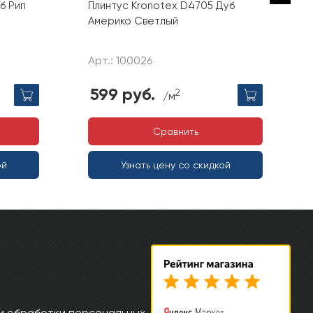
б Рип
Плинтус Kronotex D4705 Дуб
Америко Светлый
Арт.: 100026
599 руб.
2
/м
Сравнить
ой
Узнать цену со скидкой
и обработки персональных