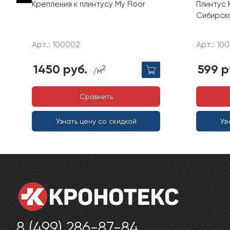
Крепления к плинтусу My Floor
Плинтус 
Сибирск
Арт.: 100002
Арт.: 10
1450 руб.
599 р
2
/м
Сравнить
Узнать цену со скидкой
Уз
8 (499) 286-87-84