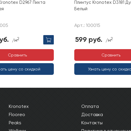
Kronotex D2967 Пихта
Плинтус Kronotex D3181 Ду
ая
Белый
0005
Арт.: 100015
уб.
599 руб.
2
2
/м
/м
Сравнить
Сравнить
нать цену со скидкой
Узнать цену со скидк
Kronotex
Оплата
Flooreo
Доставка
Peaks
Контакты
Welliger
Политика в отношени