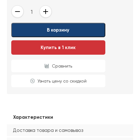
Ваши данные не будут переданы третьим
Ваши данные не будут переданы третьим
-
+
лицам
лицам
ОТПРАВИТЬ
В корзину
Купить в 1 клик
Ваши данные не будут переданы третьим
лицам
Сравнить
Узнать цену со скидкой
Характеристики
Доставка товара и самовывоз