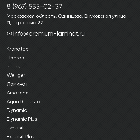
Ваши данные не будут переданы третьим
Ваши данные не будут переданы третьим
8 (967) 555-02-37
лицам
лицам
Московская область, Одинцово, Внуковская улица,
11, строение 22
ОТПРАВИТЬ
info@premium-laminat.ru
Kronotex
Ваши данные не будут переданы третьим
лицам
Flooreo
Peaks
Welliger
Ламинат
Amazone
Aqua Robusto
Dynamic
Dynamic Plus
Exquisit
Exquisit Plus