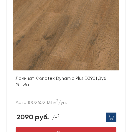
Ламинат Kronotex Dynamic Plus D3901 Дуб
Эльба
2
Арт.: 1002602.131 м
/уп.
2090 руб.
2
/м