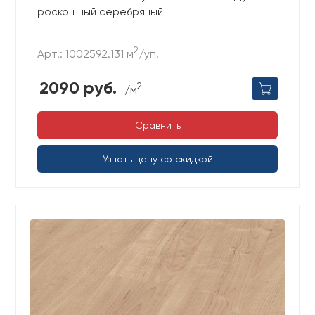
роскошный серебряный
2
Арт.: 1002592.131 м
/уп.
2090 руб.
2
/м
Сравнить
Узнать цену со скидкой