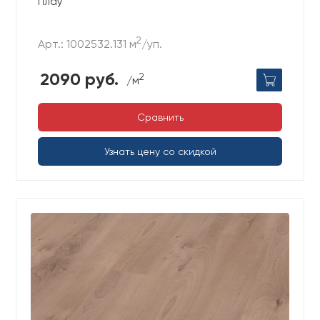
Плау
2
Арт.: 1002532.131 м
/уп.
2090 руб.
2
/м
Сравнить
Узнать цену со скидкой