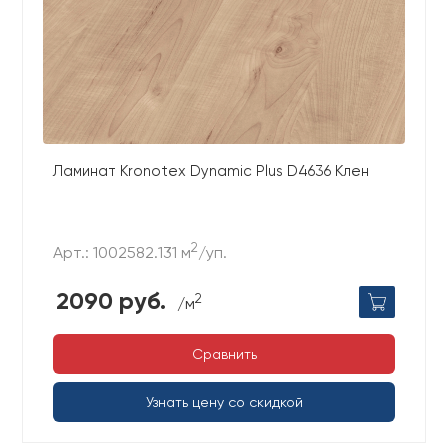
Ламинат Kronotex Dynamic Plus D4636 Клен
2
Арт.: 1002582.131 м
/уп.
2090 руб.
2
/м
Сравнить
Узнать цену со скидкой