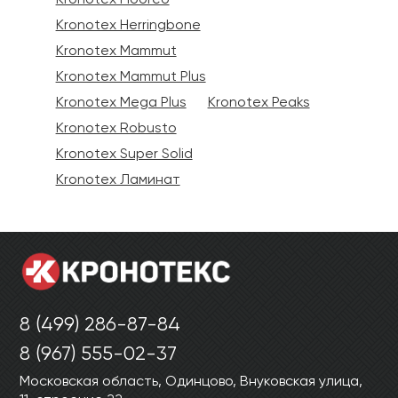
Ваши данные не будут переданы третьим
Ваши данные не будут переданы третьим
лицам
лицам
Kronotex Herringbone
Kronotex Mammut
Kronotex Mammut Plus
ОТПРАВИТЬ
Kronotex Mega Plus
Kronotex Peaks
Kronotex Robusto
Ваши данные не будут переданы третьим
Kronotex Super Solid
лицам
Kronotex Ламинат
8 (499) 286-87-84
8 (967) 555-02-37
Московская область, Одинцово, Внуковская улица,