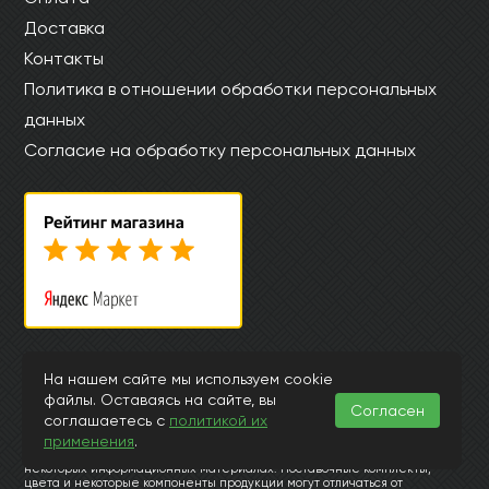
Доставка
Контакты
Политика в отношении обработки персональных
данных
Согласие на обработку персональных данных
© Интернет магазин laminatkronotex.ru 2015-2026
На нашем сайте мы используем cookie
файлы. Оставаясь на сайте, вы
Информация, представленная на страницах данного сайта, носит
Согласен
исключительно ознакомительный характер и ни при каких
соглашаетесь с
политикой их
обстоятельствах и условиях не может считаться публичной офертой,
применения
.
подпадающей под положения ст.435 и 437 Гражданского Кодекса РФ.
Заранее просим извинить за возможные неточности или ошибки в
некоторых информационных материалах. Поставочные комплекты,
цвета и некоторые компоненты продукции могут отличаться от