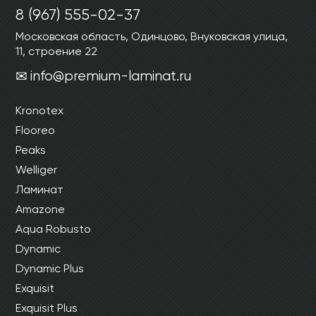
Ваши данные не будут переданы третьим
Ваши данные не будут переданы третьим
8 (967) 555-02-37
лицам
лицам
Московская область, Одинцово, Внуковская улица,
11, строение 22
ОТПРАВИТЬ
info@premium-laminat.ru
Kronotex
Ваши данные не будут переданы третьим
лицам
Flooreo
Peaks
Welliger
Ламинат
Amazone
Aqua Robusto
Dynamic
Dynamic Plus
Exquisit
Exquisit Plus