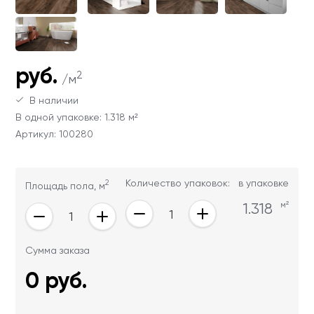
Ваши данные не будут переданы третьим
Ваши данные не будут переданы третьим
лицам
лицам
ОТПРАВИТЬ
руб.
2
/м
В наличии
Ваши данные не будут переданы третьим
В одной упаковке: 1.318 м²
лицам
Артикул: 100280
2
Количество упаковок:
в упаковке
Площадь пола, м
1.318
м²
Сумма заказа
0
руб.