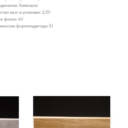
единения: Замковое
тво кв.м. в упаковке: 2,131
е фаски: 4V
эмиссии формальдегида: E1