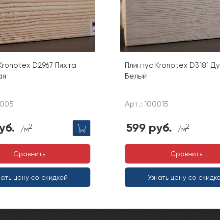
Kronotex D2967 Пихта
Плинтус Kronotex D3181 Ду
ая
Белый
0005
Арт.: 100015
уб.
599 руб.
2
2
/м
/м
Сравнить
Сравнить
нать цену со скидкой
Узнать цену со скидк