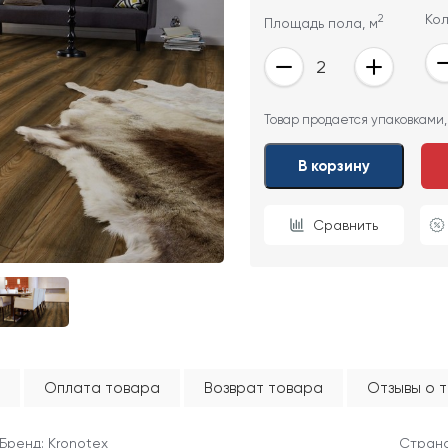
2
Кол
Площадь пола, м
ОТПРАВИТЬ
Товар продается упаковками,
Ваши данные не будут переданы третьим лицам
В корзину
Сравнить
Оплата товара
Возврат товара
Отзывы о 
Бренд: Kronotex
Страна