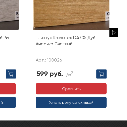
б Рип
Плинтус Kronotex D4705 Дуб
Америко Светлый
Арт.: 100026
599 руб.
2
/м
Сравнить
ой
Узнать цену со скидкой