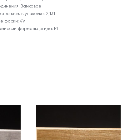
единения: Замковое
тво кв.м. в упаковке: 2,131
е фаски: 4V
эмиссии формальдегида: E1