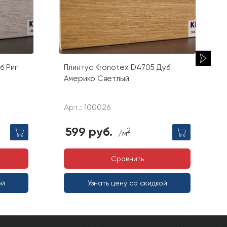
б Рип
Плинтус Kronotex D4705 Дуб
Америко Светлый
Арт.: 100026
599 руб.
2
/м
Сравнить
ой
Узнать цену со скидкой