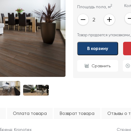
2
Кол
Площадь пола, м
ОТПРАВИТЬ
Товар продается упаковками,
Ваши данные не будут переданы третьим лицам
В корзину
Сравнить
Оплата товара
Возврат товара
Отзывы о 
Бренд: Kronotex
Страна