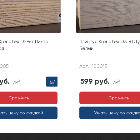
Kronotex D2967 Пихта
Плинтус Kronotex D3181 Ду
ая
Белый
0005
Арт.: 100015
уб.
599 руб.
2
2
/м
/м
Сравнить
Сравнить
нать цену со скидкой
Узнать цену со скидк