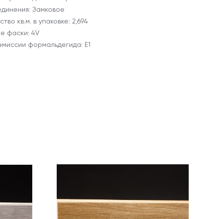
единения: Замковое
тво кв.м. в упаковке: 2,694
е фаски: 4V
эмиссии формальдегида: E1