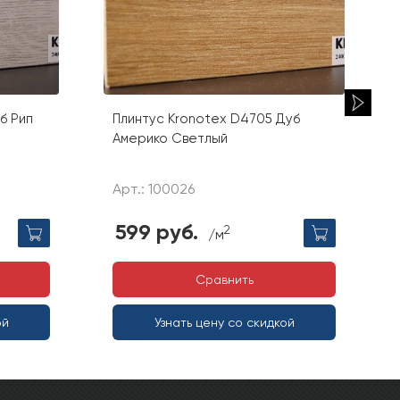
б Рип
Плинтус Kronotex D4705 Дуб
Америко Светлый
Арт.: 100026
599 руб.
2
/м
Сравнить
ой
Узнать цену со скидкой