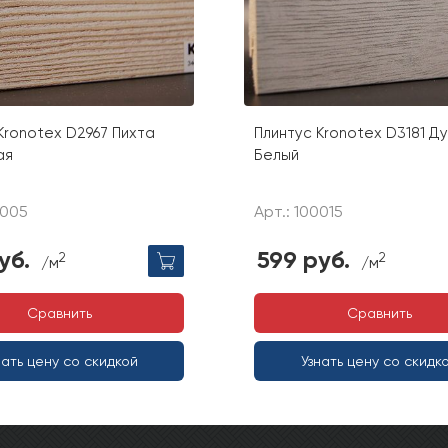
Kronotex D2967 Пихта
Плинтус Kronotex D3181 Ду
ая
Белый
0005
Арт.: 100015
уб.
599 руб.
2
2
/м
/м
Сравнить
Сравнить
нать цену со скидкой
Узнать цену со скидк