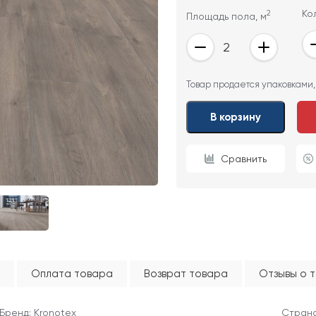
2
Ко
Площадь пола, м
ОТПРАВИТЬ
Товар продается упаковками,
Ваши данные не будут переданы третьим лицам
В корзину
Сравнить
Оплата товара
Возврат товара
Отзывы о 
Бренд: Kronotex
Страна