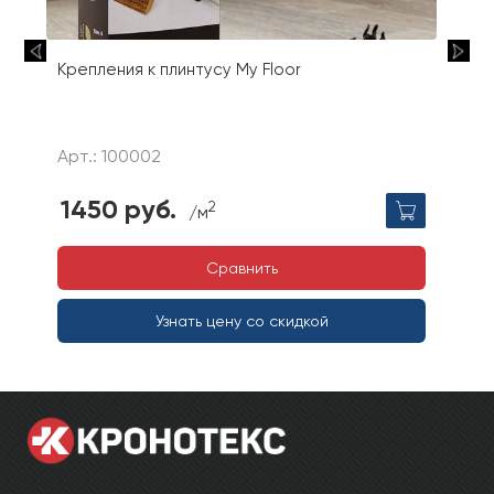
Крепления к плинтусу My Floor
Арт.: 100002
1450 руб.
2
/м
Сравнить
Узнать цену со скидкой