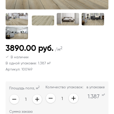
Ваши данные не будут переданы третьим
Ваши данные не будут переданы третьим
лицам
лицам
ОТПРАВИТЬ
Ваши данные не будут переданы третьим
лицам
3890.00 руб.
2
/м
В наличии
В одной упаковке: 1.387 м²
Артикул: 100149
2
Количество упаковок:
в упаковке
Площадь пола, м
1.387
м²
Сумма заказа